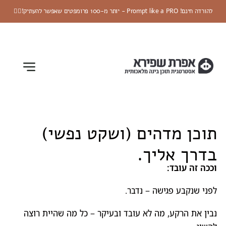
להורדה חינם! Prompt like a PRO - יותר מ-100 פרומפטים שאפשר להעתיק!👇🏻
חבילות כתיבת תוכן
יצירת קשר
תוכן AI
תיק עבודות
כלים דיגיטליים להורדה
ייעוץ תוכן וסדנאות
תוכן מדהים (ושקט נפשי)
בדרך אליך.
וככה זה עובד:
לפני שנקבע פגישה – נדבר.
נבין את הרקע, מה לא עובד ובעיקר – כל מה שהיית רוצה