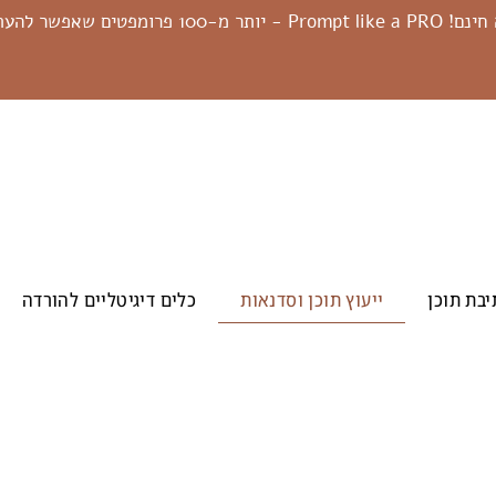
תר מ-100 פרומפטים שאפשר להעתיק!👇🏻
תוכן שיווקי זה לא רק 'מה כותבים'
אלא בעיקר – איך גורמים לכל העסק הזה לעבוד בשבילך.
בסדנאות ובפגישות הייעוץ נבנה תהליך עבודה מסודר, נגדיר ש
ברורה ונלמד איך לנצח בעידן ה-AI, על ידי יצירת תוכן אנושי
יבת תוכן
ייעוץ תוכן וסדנאות
כלים דיגיטליים להורדה
לחיפוש – שאנשים מוצאים מיד ואוהבים לשתף.